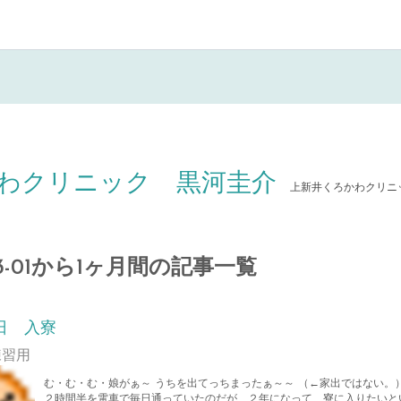
わクリニック 黒河圭介
上新井くろかわクリニ
-03-01から1ヶ月間の記事一覧
日 入寮
練習用
む・む・む・娘がぁ～ うちを出てっちまったぁ～～ （←家出ではない。
２時間半を電車で毎日通っていたのだが、２年になって、寮に入りたいと