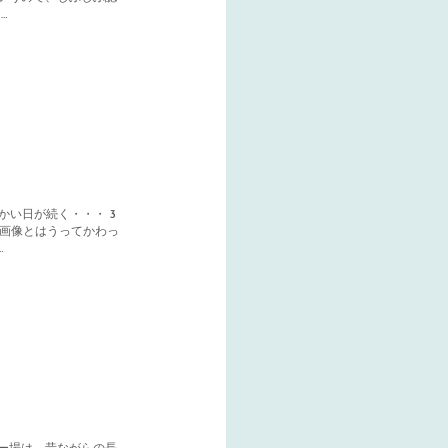
…
かい日が続く・・・ 3
の画像とはうってかわっ
…