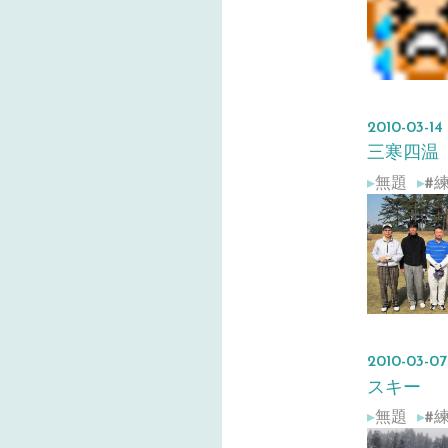
2010
-
03
-
14
三寒四温
無題
#
2010
-
03
-
07
スキー
無題
#