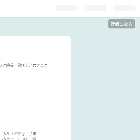
読者になる
ック院長 黒河圭介のブログ
） 大学１年間は、片道
いうので、しぶしぶ認