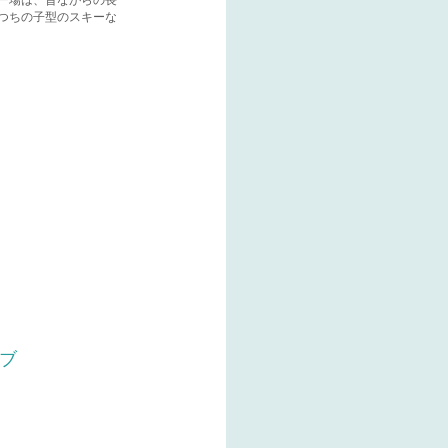
キー場は、昔ながらの長
つちの子型のスキーな
ブ