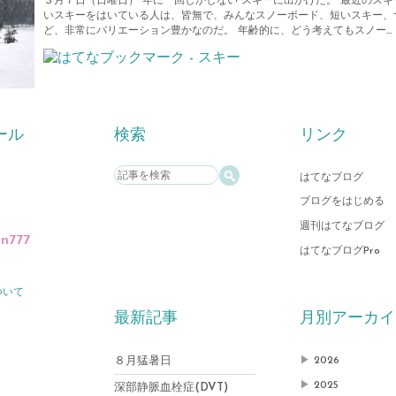
３月７日（日曜日） 年に一回しかしない スキーに出かけた。 最近のス
いスキーをはいている人は、皆無で、みんなスノーボード、短いスキー、
ど、非常にバリエーション豊かなのだ。 年齢的に、どう考えてもスノー…
ール
検索
リンク
はてなブログ
ブログをはじめる
週刊はてなブログ
an777
はてなブログPro
ついて
最新記事
月別アーカイ
８月猛暑日
▶
2026
▶
2025
深部静脈血栓症(DVT)