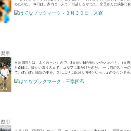
めたのだ。 今日は、家内と３人で、引越しをかねて、寮長さんに挨拶に伺
練習用
三寒四温とは、よく言ったもので、3日寒い日が続いたかと思うと、4日暖
月13日は、暖かいほうの日で、ゴルフに出かけたのだ。 一つ前のスキー
て、ぽかぽか陽気の中を、久しぶりに鵜飼大明神といっしょのラウンドを
練習用